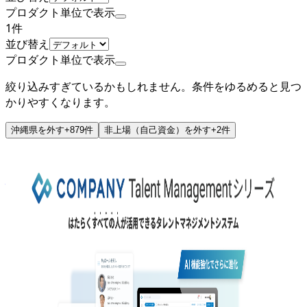
プロダクト単位で表示
1
件
並び替え
プロダクト単位で表示
絞り込みすぎているかもしれません。条件をゆるめると見つ
かりやすくなります。
沖縄県
を外す
+
879
件
非上場（自己資金）
を外す
+
2
件
非上場（自己資金）
株式会社サイダス
プロダクト
COMPANY Talent Management
概要
COMPANY×CYDAS ――進化した統合タレントマネジメント