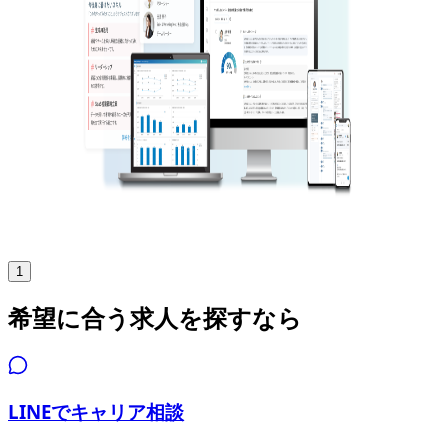
システム。日本企業の高度で複雑な人事制度への最適化し、
人的資本マネジメントを統合的にサポートします。
BtoB
1→10（プロダクト成長）
募集中の求人情報
27新卒/エンジニア職（沖縄勤務｜東京勤務）
沖縄県
那覇市
新卒・インターン
気になる
詳細を見る
1
希望に合う求人を探すなら
LINEでキャリア相談