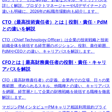
詳しく解説。プロダクトマネージャーやUIデザイナーとの
違いも明確に。2026年の転職市場動向も紹介します。
CTO（最高技術責任者）とは｜役割・責任・PdM
との違いを解説
CTO（Chief Technology Officer）は企業の技術戦略と技術
組織全体を統括する経営層のポジション。役割、責任範囲、
PdMやCEOとの違い、キャリアパスを解説します。
CFOとは｜最高財務責任者の役割・責任・キャリ
アパスを解説
CFO（最高財務責任者）の定義、企業内での立場、日々の業
務範囲、求められるスキル、他職種との違い、キャリアパス
を網羅。経営層として企業の財務戦略を統括する職種を徹底
解説します。
マガジン
PMインタビュー
PMキャリア相談
利用規約
プライ