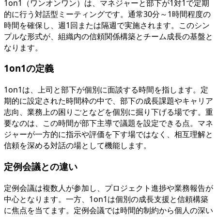
1on1（ワンオンワン）は、マネジャーと部下が1対1で定期
的に行う対話型ミーティングです。通常30分～1時間程度の
時間を確保し、週1回または隔週で実施されます。このシン
プルな形式が、組織内の信頼関係構築とチーム成長の基盤と
なります。
1on1の定義
1on1は、上司と部下が個別に面談する時間を指します。定
期的に設定された時間枠の中で、部下の成長課題やキャリア
志向、業務上の困りごとなどを個別に掘り下げる場です。重
要なのは、この時間が部下主導で議題を設定できる点。マネ
ジャーが一方的に指示や評価を下す場ではなく、相互理解と
信頼を深める対話の場として機能します。
定例会議との違い
定例会議は複数人が参加し、プロジェクト進捗や業務報告が
中心となります。一方、1on1は個別の成長支援と信頼構築
に焦点を当てます。定例会議では時間的制約から個人の深い