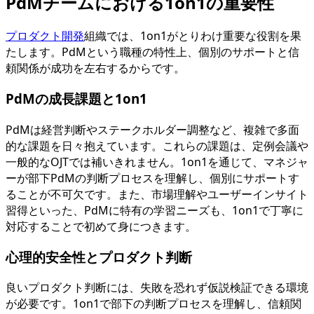
PdMチームにおける1on1の重要性
プロダクト開発
組織では、1on1がとりわけ重要な役割を果
たします。PdMという職種の特性上、個別のサポートと信
頼関係が成功を左右するからです。
PdMの成長課題と1on1
PdMは経営判断やステークホルダー調整など、複雑で多面
的な課題を日々抱えています。これらの課題は、定例会議や
一般的なOJTでは補いきれません。1on1を通じて、マネジャ
ーが部下PdMの判断プロセスを理解し、個別にサポートす
ることが不可欠です。また、市場理解やユーザーインサイト
習得といった、PdMに特有の学習ニーズも、1on1で丁寧に
対応することで初めて身につきます。
心理的安全性とプロダクト判断
良いプロダクト判断には、失敗を恐れず仮説検証できる環境
が必要です。1on1で部下の判断プロセスを理解し、信頼関