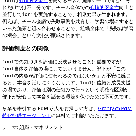
1on1は
心理的安全性
を高める重要な施策の一つですが、そ
れだけでは不十分です。チーム全体での
心理的安全性
向上と
並行して1on1を実施することで、相乗効果が生まれます。
例えば、チーム会議で失敗事例を共有し、学習の場にすると
いった施策と組み合わせることで、組織全体で「失敗は学習
の機会」という文化が醸成されます。
評価制度との関係
1on1での気づきを評価に反映させることは重要ですが、
1on1自体を評価の場にしてはいけません。部下が「この
1on1の内容が評価に使われるのではないか」と不安に感じ
ると、本音を話しにくくなります。1on1は信頼と成長支援
の場であり、評価は別の仕組みで行うという明確な区別が、
部下が安心して本音を話せる環境を保つために不可欠です。
事業を牽引する PdM 求人をお探しの方は、
Granty の PdM
特化転職エージェント
に無料でご相談いただけます。
テーマ:
組織・マネジメント