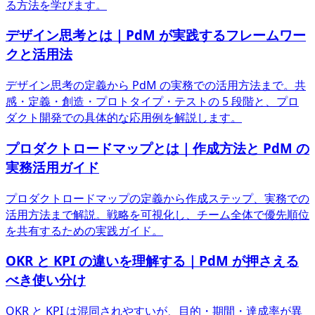
る方法を学びます。
デザイン思考とは｜PdM が実践するフレームワー
クと活用法
デザイン思考の定義から PdM の実務での活用方法まで。共
感・定義・創造・プロトタイプ・テストの 5 段階と、プロ
ダクト開発での具体的な応用例を解説します。
プロダクトロードマップとは｜作成方法と PdM の
実務活用ガイド
プロダクトロードマップの定義から作成ステップ、実務での
活用方法まで解説。戦略を可視化し、チーム全体で優先順位
を共有するための実践ガイド。
OKR と KPI の違いを理解する｜PdM が押さえる
べき使い分け
OKR と KPI は混同されやすいが、目的・期間・達成率が異