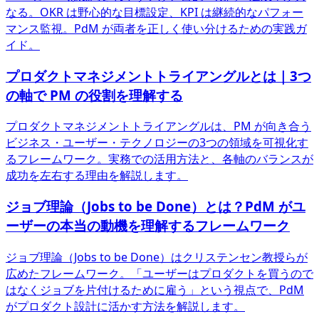
なる。OKR は野心的な目標設定、KPI は継続的なパフォー
マンス監視。PdM が両者を正しく使い分けるための実践ガ
イド。
プロダクトマネジメントトライアングルとは｜3つ
の軸で PM の役割を理解する
プロダクトマネジメントトライアングルは、PM が向き合う
ビジネス・ユーザー・テクノロジーの3つの領域を可視化す
るフレームワーク。実務での活用方法と、各軸のバランスが
成功を左右する理由を解説します。
ジョブ理論（Jobs to be Done）とは？PdM がユ
ーザーの本当の動機を理解するフレームワーク
ジョブ理論（Jobs to be Done）はクリステンセン教授らが
広めたフレームワーク。「ユーザーはプロダクトを買うので
はなくジョブを片付けるために雇う」という視点で、PdM
がプロダクト設計に活かす方法を解説します。