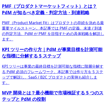
PMF（プロダクトマーケットフィット）とは？
PdM が知るべき定義・判定方法・到達戦略
PMF（Product Market Fit）はプロダクトの存続を決める最
重要マイルストーン。本記事では PMF の定義、未達 / 到達
の判定方法、PdM が PMF を目指すための具体戦略を解説し
ます。
KPI ツリーの作り方｜PdM が事業目標を計測可能
な指標に分解する 5 ステップ
KPI ツリーは事業の最終目標を計測可能な指標に階層分解す
る PdM 必須のフレームワーク。本記事では作り方を 5 ステ
ップで解説し、SaaS / B2C プロダクトの実例も紹介しま
す。
MVP 開発とは？最小機能で市場検証する 5 つのス
テップと PdM の役割