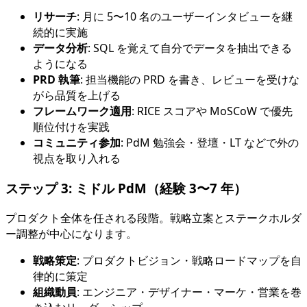
リサーチ
: 月に 5〜10 名のユーザーインタビューを継
続的に実施
データ分析
: SQL を覚えて自分でデータを抽出できる
ようになる
PRD 執筆
: 担当機能の PRD を書き、レビューを受けな
がら品質を上げる
フレームワーク適用
: RICE スコアや MoSCoW で優先
順位付けを実践
コミュニティ参加
: PdM 勉強会・登壇・LT などで外の
視点を取り入れる
ステップ 3: ミドル PdM（経験 3〜7 年）
プロダクト全体を任される段階。戦略立案とステークホルダ
ー調整が中心になります。
戦略策定
: プロダクトビジョン・戦略ロードマップを自
律的に策定
組織動員
: エンジニア・デザイナー・マーケ・営業を巻