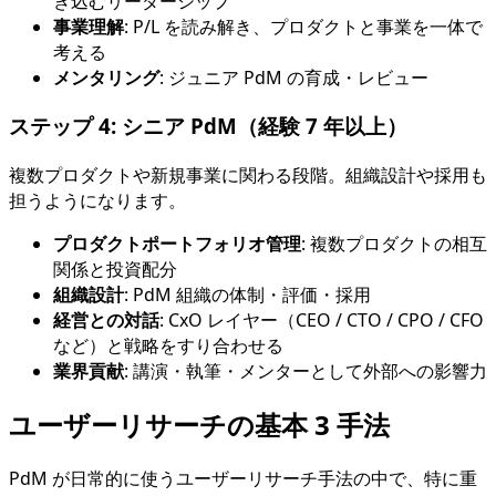
き込むリーダーシップ
事業理解
: P/L を読み解き、プロダクトと事業を一体で
考える
メンタリング
: ジュニア PdM の育成・レビュー
ステップ 4: シニア PdM（経験 7 年以上）
複数プロダクトや新規事業に関わる段階。組織設計や採用も
担うようになります。
プロダクトポートフォリオ管理
: 複数プロダクトの相互
関係と投資配分
組織設計
: PdM 組織の体制・評価・採用
経営との対話
: CxO レイヤー（CEO / CTO / CPO / CFO
など）と戦略をすり合わせる
業界貢献
: 講演・執筆・メンターとして外部への影響力
ユーザーリサーチの基本 3 手法
PdM が日常的に使うユーザーリサーチ手法の中で、特に重