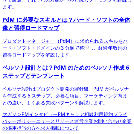
ます。
PdM に必要なスキルとは？ハード・ソフトの全体
像と習得ロードマップ
プロダクトマネージャー（PdM）に求められるスキルをハ
ード・ソフト・ドメインの 3 分類で整理し、経験年数別の
習得ロードマップを解説します。
ペルソナ設計とは？PdM のためのペルソナ作成 6
ステップとテンプレート
ペルソナ設計はプロダクト開発の羅針盤。PdM がペルソナ
を作成する 6 ステップ、必要な項目、マーケティング向け
との違い、よくある失敗パターンを解説します。
マガジン
PMインタビュー
PMキャリア相談
利用規約
プライ
バシーポリシー
ニュースリリース
運営企業
お問い合わせ
企業
の採用担当の方へ
求人掲載について