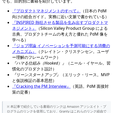
でも、目的別に書籍を紹介しています。
『プロダクトマネジメントのすべて』
（日本の PdM
向けの総合ガイド。実務に近い文脈で書かれている）
『INSPIRED 熱狂させる製品を生み出すプロダクトマ
ネジメント』
（Silicon Valley Product Group による
古典。プロダクトチームの考え方と優れた PdM 像を
学べる）
『ジョブ理論 イノベーションを予測可能にする消費の
メカニズム』
（クレイトン・クリステンセン。ユーザ
ー理解のフレームワーク）
『ハマる仕組み（Hooked）』
（ニール・イヤール。習
慣化のプロダクト設計）
『リーンスタートアップ』
（エリック・リース。MVP
と仮説検証の基本思想）
『Cracking the PM Interview』
（英語。PdM 面接対
策の定番）
※ 本記事で紹介している書籍のリンクは Amazon アソシエイト・プ
ログラムのリンクを使用しており、Granty はこれらのリンク経由で