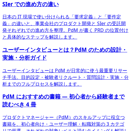
SIer での進め方の違い
日本の IT 現場で使い分けられる「要求定義」と「要件定
義」の違いと、事業会社のプロダクト開発と SIer の受託開
発それぞれでの進め方を整理。PdM が書く PRD の位置付け
と具体的なステップを解説します。
ユーザーインタビューとは？PdM のための設計・
実施・分析ガイド
ユーザーインタビューは PdM が日常的に使う最重要リサー
チ手法。目的設定・被験者リクルート・質問設計・実施・分
析までのフルプロセスを解説します。
PdM におすすめの書籍 — 初心者から経験者まで
読むべき 4 冊
プロダクトマネージャー（PdM）のスキルアップに役立つ
書籍を、初心者向け・ユーザー理解・転職対策の 3 カテゴ
リで厳選。それぞれの対象レベルと読むタイミングも解説し