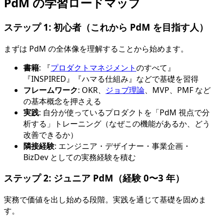
PdM の学習ロードマップ
ステップ 1: 初心者（これから PdM を目指す人）
まずは PdM の全体像を理解することから始めます。
書籍
: 『
プロダクトマネジメント
のすべて』
『INSPIRED』『ハマる仕組み』などで基礎を習得
フレームワーク
: OKR、
ジョブ理論
、MVP、PMF など
の基本概念を押さえる
実践
: 自分が使っているプロダクトを「PdM 視点で分
析する」トレーニング（なぜこの機能があるか、どう
改善できるか）
隣接経験
: エンジニア・デザイナー・事業企画・
BizDev としての実務経験を積む
ステップ 2: ジュニア PdM（経験 0〜3 年）
実務で価値を出し始める段階。実践を通じて基礎を固めま
す。