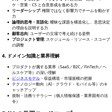
ケ・営業・CS と合意形成を進める力
リーダーシップ
: 権限ではなく影響力でチームを動かす
力
論理的思考・言語化
: 曖昧な課題を構造化し、意思決定
の理由を説明する力
顧客志向
: ユーザーの立場で考え続ける姿勢
プロジェクト管理
: スケジュール・リソース・スコープ
の調整
4. ドメイン知識と業界理解
プロダクトが属する業界（SaaS／B2C／FinTech／ヘ
ルスケア等）の深い理解
ビジネスモデル
・収益構造・市場規模の把握
テクノロジー動向（AI・クラウド・モバイル等）のキ
ャッチアップ
規制・法務リテラシー（個人情報保護・業界固有の法
令）