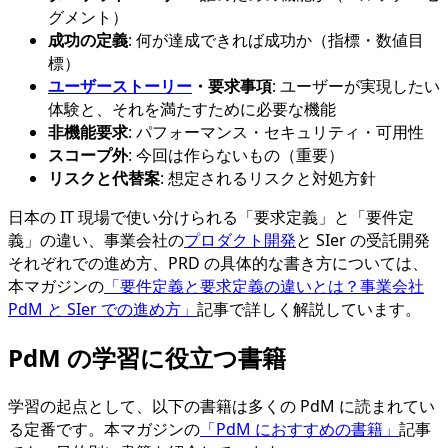
グメント）
成功の定義
: 何が達成できれば成功か（指標・数値目
標）
ユーザーストーリー
・要求事項
: ユーザーが実現したい
体験と、それを満たすために必要な機能
非機能要求
: パフォーマンス・セキュリティ・可用性
スコープ外
: 今回は作らないもの（重要）
リスクと代替案
: 想定されるリスクと対処方針
日本の IT 現場で使い分けられる「要求定義」と「要件定
義」の違い、事業会社の
プロダクト開発
と SIer の受託開発
それぞれでの進め方、PRD の具体的な書き方については、
本マガジンの
「要件定義と要求定義の違いとは？事業会社
PdM と SIer での進め方」
記事で詳しく解説しています。
PdM の学習に役立つ書籍
学習の起点として、以下の書籍は多くの PdM に読まれてい
る定番です。本マガジンの
「PdM におすすめの書籍」
記事