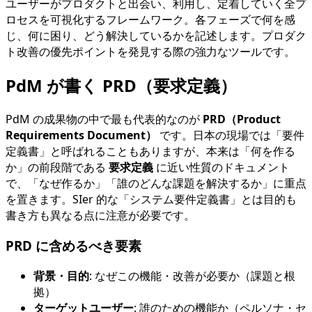
ユーザーがプロダクトと出会い、利用し、定着していく全プ
ロセスを可視化するフレームワーク。各フェーズで何を感
じ、何に困り、どう解決しているかを記述します。プロダク
ト改善の優先ポイントを発見する際の強力なツールです。
PdM が書く PRD（要求定義）
PdM の成果物の中で最も代表的なのが
PRD（Product
Requirements Document）
です。日本の現場では「要件
定義書」と呼ばれることもありますが、本来は「何を作る
か」の前段階である
要求定義
に近い性質のドキュメント
で、「なぜ作るか」「誰のどんな課題を解決するか」に重点
を置きます。SIer 的な「システム要件定義書」とは目的も
書き方も異なる点に注意が必要です。
PRD に含めるべき要素
背景・目的
: なぜこの機能・改善が必要か（課題と根
拠）
ターゲットユーザー
: 誰のための機能か（ペルソナ・セ