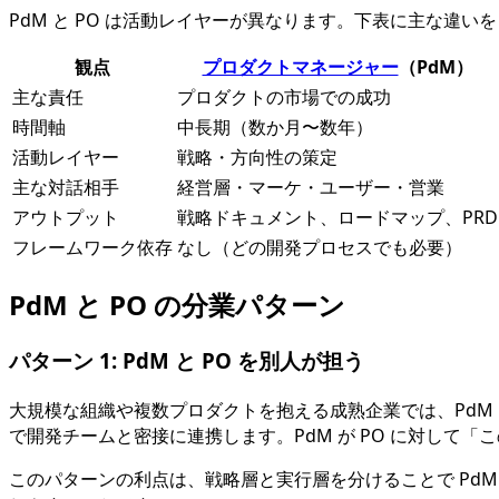
PdM と PO は活動レイヤーが異なります。下表に主な違い
観点
プロダクトマネージャー
（PdM）
主な責任
プロダクトの市場での成功
時間軸
中長期（数か月〜数年）
活動レイヤー
戦略・方向性の策定
主な対話相手
経営層・マーケ・ユーザー・営業
アウトプット
戦略ドキュメント、ロードマップ、PRD
フレームワーク依存
なし（どの開発プロセスでも必要）
PdM と PO の分業パターン
パターン 1: PdM と PO を別人が担う
大規模な組織や複数プロダクトを抱える成熟企業では、PdM と
で開発チームと密接に連携します。PdM が PO に対して
このパターンの利点は、戦略層と実行層を分けることで Pd