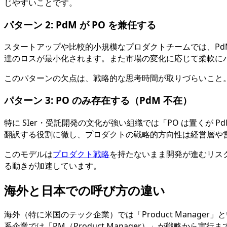
じやすいことです。
パターン 2: PdM が PO を兼任する
スタートアップや比較的小規模なプロダクトチームでは、PdM
達のロスが最小化されます。また市場の変化に応じて柔軟に
このパターンの欠点は、戦略的な思考時間が取りづらいこと
パターン 3: PO のみ存在する（PdM 不在）
特に SIer・受託開発の文化が強い組織では「PO は置くが
翻訳する役割に徹し、プロダクトの戦略的方向性は経営層や
このモデルは
プロダクト戦略
を持たないまま開発が進むリス
る動きが加速しています。
海外と日本での呼び方の違い
海外（特に米国のテック企業）では「Product Manager
系企業では「PM（Product Manager）」が戦略から