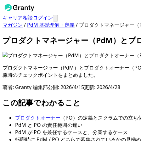
キャリア相談
ログイン
マガジン
/
PdM 基礎理解・定義
/
プロダクトマネージャー（P
プロダクトマネージャー（PdM）とプ
プロダクトマネージャー（PdM）とプロダクトオーナー（PO
職時のチェックポイントをまとめました。
著者:
Granty 編集部
公開:
2026/4/15
更新:
2026/4/28
この記事でわかること
プロダクトオーナー
（PO）の定義とスクラムでの立ち
PdM と PO の責任範囲の違い
PdM が PO を兼任するケースと、分業するケース
転職時に PdM / PO どちらで募集されているかの見極