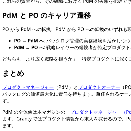
これらの質問から、その組織における PdM の実態を把握
PdM と PO のキャリア遷移
PO から PdM への転換、PdM から PO への転換のいず
PO → PdM へ
: バックログ管理の実務経験を活かしつ
PdM → PO へ
: 戦略レイヤーの経験者が特定プロダク
どちらも「より広く戦略を担うか」「特定プロダクトに深く
まとめ
プロダクトマネージャー
（PdM）と
プロダクトオーナー
（P
バックログの価値最大化に責任を持ちます。兼任されるケー
す。
PdM の全体像は本マガジンの
「プロダクトマネージャー（P
ます。Granty ではプロダクト情報から求人を探せるので
ます。