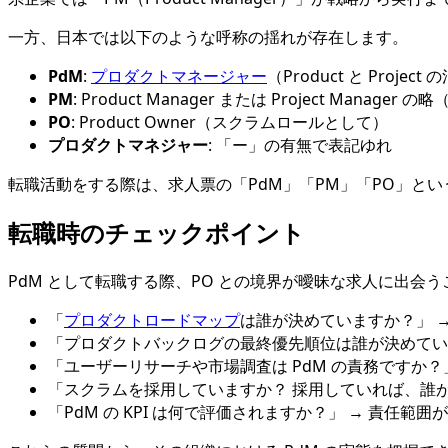
一方、日本では以下のような呼称の揺れが存在します。
PdM
:
プロダクトマネージャー
（Product と Proj
PM
: Product Manager または Project Manager
PO
: Product Owner（スクラムロールとして）
プロダクトマネジャー
: 「ー」の有無で表記ゆれ
転職活動をする際は、求人票の「PdM」「PM」「PO」と
転職時のチェックポイント
PdM として転職する際、PO との境界が曖昧な求人に出
「
プロダクトロードマップ
は誰が決めていますか？」 
「プロダクトバックログの最終優先順位は誰が決めていま
「ユーザーリサーチや市場調査は PdM の責務ですか？
「スクラムを採用していますか？ 採用していれば、誰が 
「PdM の KPI は何で評価されますか？」 → 責任範