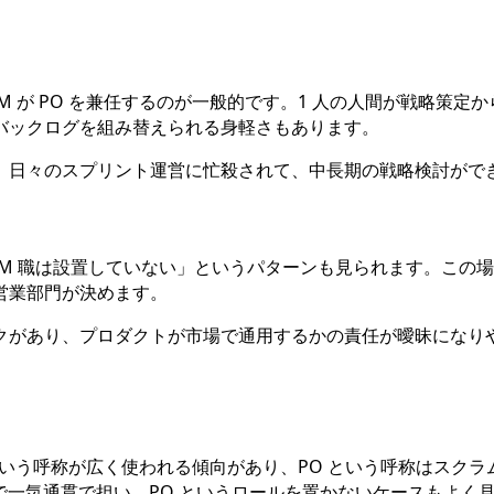
 が PO を兼任するのが一般的です。1 人の人間が戦略策
バックログを組み替えられる身軽さもあります。
。日々のスプリント運営に忙殺されて、中長期の戦略検討がで
 PdM 職は設置していない」というパターンも見られます。こ
営業部門が決めます。
クがあり、プロダクトが市場で通用するかの責任が曖昧になりや
」という呼称が広く使われる傾向があり、PO という呼称はスクラム導入
実行まで一気通貫で担い、PO というロールを置かないケースもよく