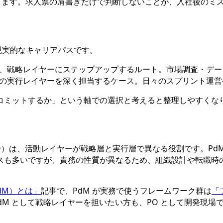
できます。求人票の肩書きだけで判断しないことが、入社後のミ
れも現実的なキャリアパスです。
つ、戦略レイヤーにステップアップするルート。市場調査・デー
トの実行レイヤーを深く担当するケース。日々のスプリント運
コミットするか」という軸での選択と考えると整理しやすくな
O）は、活動レイヤーが戦略層と実行層で異なる役割です。PdM
スも多いですが、責務の性質が異なるため、組織設計や転職時
dM）とは」
記事で、PdM が実務で使うフレームワーク群は
「
、PdM として戦略レイヤーを担いたい方も、PO として開発