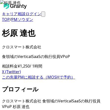
キャリア相談
ログイン
TOP
/
PMソウダン
杉原 達也
クロスマート株式会社
食領域のVerticalSaaSの執行役員VPoP
相談料金
¥
1,250
/ 1時間
X (Twitter)
この先輩PMに相談する（MOSHで予約）
プロフィール
クロスマート株式会社 食領域のVerticalSaaSの執行役員
VPoP 杉原 達也