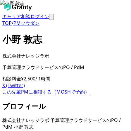
キャリア相談
ログイン
TOP
/
PMソウダン
小野 敦志
株式会社ナレッジラボ
予算管理クラウドサービスのPO / PdM
相談料金
¥
2,500
/ 1時間
X (Twitter)
この先輩PMに相談する（MOSHで予約）
プロフィール
株式会社ナレッジラボ 予算管理クラウドサービスのPO /
PdM 小野 敦志