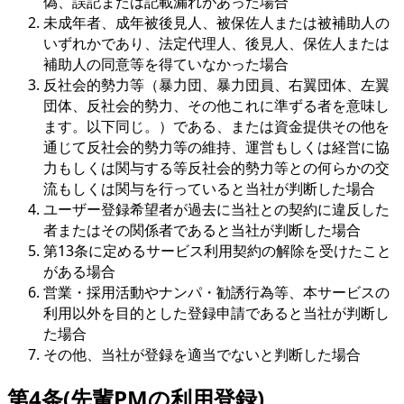
偽、誤記または記載漏れがあった場合
未成年者、成年被後見人、被保佐人または被補助人の
いずれかであり、法定代理人、後見人、保佐人または
補助人の同意等を得ていなかった場合
反社会的勢力等（暴力団、暴力団員、右翼団体、左翼
団体、反社会的勢力、その他これに準ずる者を意味し
ます。以下同じ。）である、または資金提供その他を
通じて反社会的勢力等の維持、運営もしくは経営に協
力もしくは関与する等反社会的勢力等との何らかの交
流もしくは関与を行っていると当社が判断した場合
ユーザー登録希望者が過去に当社との契約に違反した
者またはその関係者であると当社が判断した場合
第13条に定めるサービス利用契約の解除を受けたこと
がある場合
営業・採用活動やナンパ・勧誘行為等、本サービスの
利用以外を目的とした登録申請であると当社が判断し
た場合
その他、当社が登録を適当でないと判断した場合
第4条(先輩PMの利用登録)