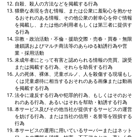
自殺、殺人の方法などを掲載する行為
猥褻な表現を含む情報、または公衆に羞恥心を抱かせ
るおそれのある情報、その他公衆の射幸心を仰ぐ情報
を掲載し、または他の利用者もしくは第三者に提供す
る行為
宗教・政治活動・不倫・援助交際・売春・買春・無限
連鎖講およびマルチ商法等のあらゆる勧誘行為や営
業・採用活動
未成年者にとって有害と認められる情報の売買、譲受
または掲載する行為、それらを助長する行為
人の死体、裸体、児童ポルノ、人を殺傷する現場もし
くは児童虐待に相当するおそれのある画像または動画
を掲載する行為
法令に違反する行為や犯罪的行為、もしくはそのおそ
れのある行為、あるいはそれを幇助・勧誘する行為
本サービス及びその他当社が提供するサービスの運営
を妨げる行為、または当社の信用・名誉等を毀損する
行為
本サービスの運用に用いているサーバーまたはネット