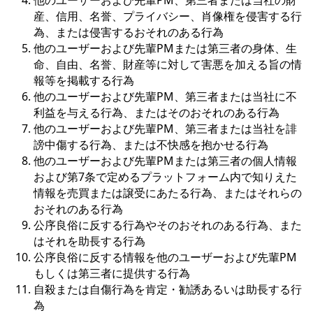
他のユーザーおよび先輩PM、第三者または当社の財
産、信用、名誉、プライバシー、肖像権を侵害する行
為、または侵害するおそれのある行為
他のユーザーおよび先輩PMまたは第三者の身体、生
命、自由、名誉、財産等に対して害悪を加える旨の情
報等を掲載する行為
他のユーザーおよび先輩PM、第三者または当社に不
利益を与える行為、またはそのおそれのある行為
他のユーザーおよび先輩PM、第三者または当社を誹
謗中傷する行為、または不快感を抱かせる行為
他のユーザーおよび先輩PMまたは第三者の個人情報
および第7条で定めるプラットフォーム内で知りえた
情報を売買または譲受にあたる行為、またはそれらの
おそれのある行為
公序良俗に反する行為やそのおそれのある行為、また
はそれを助長する行為
公序良俗に反する情報を他のユーザーおよび先輩PM
もしくは第三者に提供する行為
自殺または自傷行為を肯定・勧誘あるいは助長する行
為