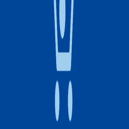
BtoC
事業カテゴリー
金融業界（Fintech）
プロダクトフェーズ
1→10（プロダクト成長）
プロダクトチームについて
【企業カルチャー（公開情報ベース）】 【カルチャーの要
点】 ・「あなたの生活必需店」をコンセプトとして掲げて
いる ・生鮮・食品・日用雑貨・衣料などを取り揃えた店舗
を日本全国に展開している ・小売業を主軸とした事業を展
開している 【参考リンク】 1.
https://www.trial-net.co.jp/
-
-- 【PdM視点：この会社/プロダクトで向き合いそうな論点
（公開情報ベース）】 【戦略のシグナル】 ・全国展開の小
売チェーンとしてスケールを重視している可能性が見られる