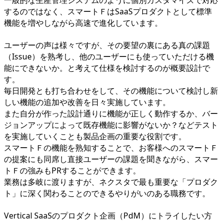
一般的な生産管理システムのように個別カスタマイズで対応
するのではなく、スマートＦはSaaSプロダクトとして標準
機能を増やしながら高速で進化しています。
ユーザーの声は様々ですが、その要望の裏にある真の課題
（Issue）を熟考し、他のユーザーにも使っていただける機
能にできないか。と考えて仕様を検討するのが概要設計で
す。
毎日開発とも打ち合わせをして、その機能について検討し新
しい機能の追加や改善を日々実施しています。
また自分が作った設計通りに機能が正しく動作するか、バー
ジョンアップによって既存機能に影響がないか？などテスト
を実施していくことも製品企画の重要な役割です。
スマートＦの機能を熟知することで、お客様へのスマートＦ
の提案にも同席し直接ユーザーの課題を聞きながら、スマー
トＦの強みもPRすることができます。
業務は多岐に渡りますが、ネクスタで最も重要な「プロダク
ト」に深く関わることのできるやりがいのある職務です。
Vertical SaaSのプロダクト企画（PdM）にトライしたい方