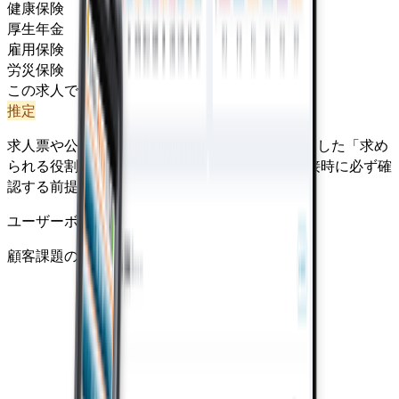
健康保険
厚生年金
雇用保険
労災保険
この求人で期待されるPM像（参考）
推定
求人票や公開情報などから Granty が自動で推定した「求め
られる役割の重心」です。カジュアル面談や面接時に必ず確
認する前提の参考情報です。
ユーザーボイス型
顧客課題の発見とUX設計から価値を作る
技術深度
立ち上げ志向
事業・収益