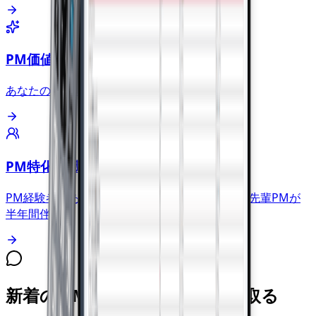
PM価値観診断（5分）
あなたの PMタイプと向いている環境がわかる
PM特化転職エージェント
PM経験者があなたに合う求人を提案、入社後は先輩PMが
半年間伴走
新着の PM 求人を LINE で受け取る