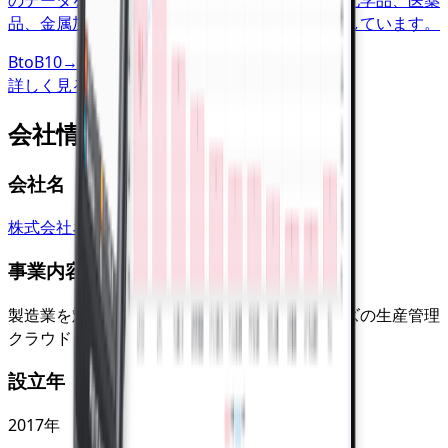
品、金属加工など様々な業界の製造企業が利用しています。
BtoB
10→100（プロダクト拡大）
詳しく見る →
会社情報
会社名
株式会社ネクスタ
事業内容
製造業を対象に、業界初の完全ノンカスタマイズの生産管理
クラウド「SmartF」を開発・提供
設立年
2017
年