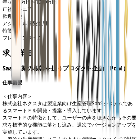
年収
600万円〜1000万円
正社員
シニア
歓迎経験
アジャイル開発運用
特徴
フレックスタイム
求人詳細
SaaS事業の根幹を担うプロダクト企画（PdM）
仕事概要
＜仕事内容＞
株式会社ネクスタは製造業向け生産管理SaaSシステムであ
るスマートＦを開発・提案・導入しています。
スマートＦの特徴として、ユーザーの声を聴きながらその要
求を標準的な機能に落とし込み、週次でバージョンアップを
実施しています。