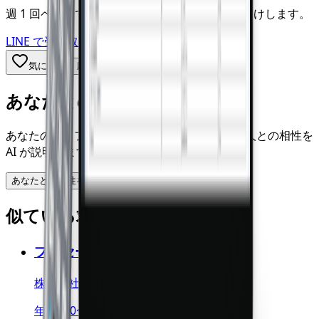
週 1 回ペースで、新着の PM 求人を LINE でお届けします。
LINE で受け取る
気になる
応募先へ進む
あなたとの相性
あなたのプロフィール・診断結果から、この求人との相性を
AI が説明します。
あなたとの相性を見る
似ている求人
プリセールス/DXコンサルタント
株式会社SmartHR
年収600〜900万円 / 東京都