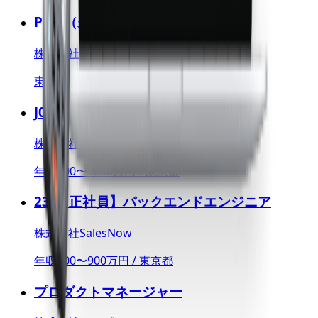
PdM（未経験）
株式会社フォトラクション
東京都
J03_PDBiz_営業企画/事業企画
株式会社ニーリー
年収600〜1000万円 / 東京都
23_【正社員】バックエンドエンジニア
株式会社SalesNow
年収500〜900万円 / 東京都
プロダクトマネージャー