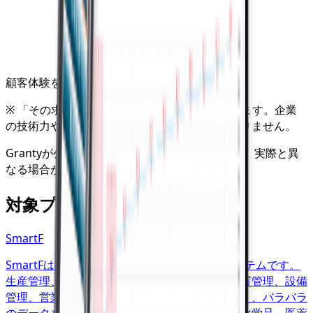
顧客・UX
データ・分析
顧客体験を主導
※ 「その求人で求められる役割の重心」を表します。企業
の技術力や売上規模など優劣を示すものではありません。
Grantyが公開情報をもとに独自に掲載しており、実際と異
なる場合があります。
企業の方はこちら
対象プロダクト
SmartF
SmartFは製造業向けのクラウド型生産管理システムです。
生産管理、在庫管理、工程管理、原価管理、品質管理、設備
管理、営業支援、販売管理など複数の機能を備え、バラバラ
のデータを一元管理できます。食品、化粧品、化学品、医薬