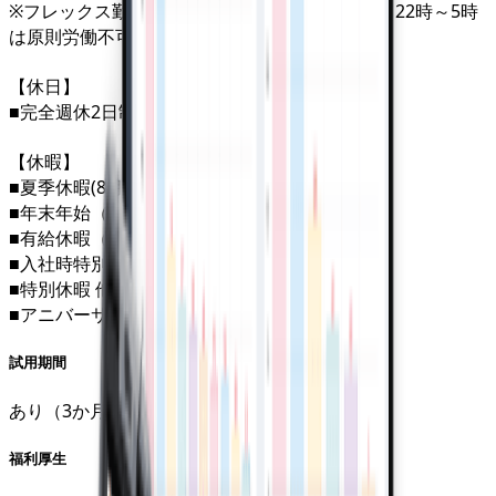
※フレックス勤務も可（頻度等は部門長判断）（22時～5時
は原則労働不可）
【休日】
■完全週休2日制(土日祝休み)
【休暇】
■夏季休暇(8月中旬に3日間）
■年末年始（12/29〜1/3)
■有給休暇（入社半年後に10日付与）
■入社時特別休暇（5日間）
■特別休暇 他
■アニバーサリー休暇 等
試用期間
あり（3か月）
福利厚生