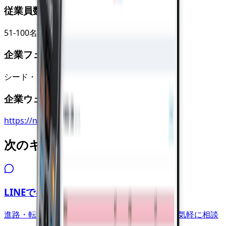
従業員数
51-100名
企業フェーズ
シード・アーリーステージ
企業ウェブサイト
https://nexta-fa.co.jp/
次のキャリアアクション
LINEでキャリア相談
進路・転職タイミング・PMタイプの活かし方を気軽に相談