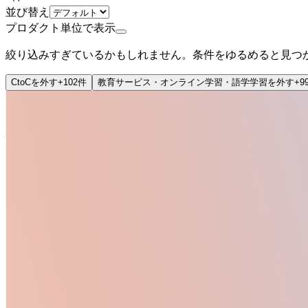
並び替え
プロダクト単位で表示
絞り込みすぎているかもしれません。条件をゆるめると見つ
CtoC
を外す
+
102
件
教育サービス・オンライン学習・語学学習
を外す
+
9
上場
株式会社Rebase
プロダクト
TOIRO
概要
TOIROは株式会社Rebaseが提供する教室・イベント
ントの開催場所と開催日時、料金情報を表示し、参加者の予
BtoC
CtoC
1→10（プロダクト成長）