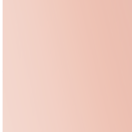
月給
〜3万円
正社員
ミドル
気になる
詳細を見る
上場
株式会社Rebase
プロダクト
TOIRO
概要
TOIROは株式会社Rebaseが提供する教室・イベント
ントの開催場所と開催日時、料金情報を表示し、参加者の予