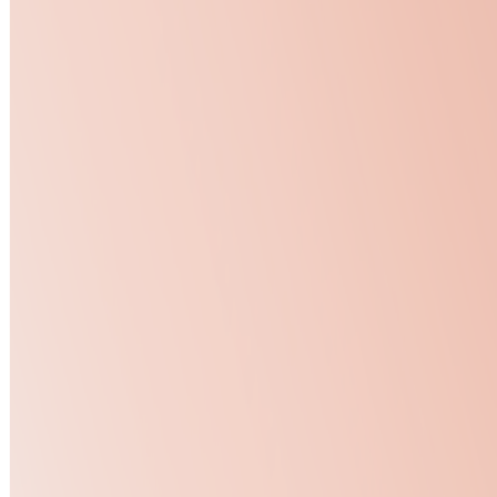
BtoC
CtoC
1→10（プロダクト成長）
募集中の求人情報
090_オープンポジション
東京都
渋谷区