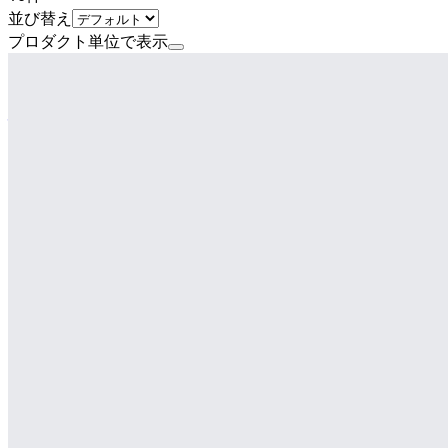
並び替え
プロダクト単位で表示
レイターステージ
株式会社アルダグラム
プロダクト
KANNA
概要
株式会社アルダグラムが提供する建設業・不動産業・製造業
理、図面管理の機能を備えています。クラウドシステムとモ
BtoB
10→100（プロダクト拡大）
募集中の求人情報
Webアプリケーションエンジニア