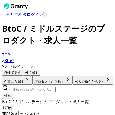
キャリア相談
ログイン
BtoC / ミドルステージのプ
ロダクト・求人一覧
TOP
>
BtoC
>
ミドルステージ
条件で探す
AIで探す
企業から探す
プロダクトから探す
求人の条件から探す
検索
BtoC / ミドルステージのプロダクト・求人一覧
170
件
並び替え