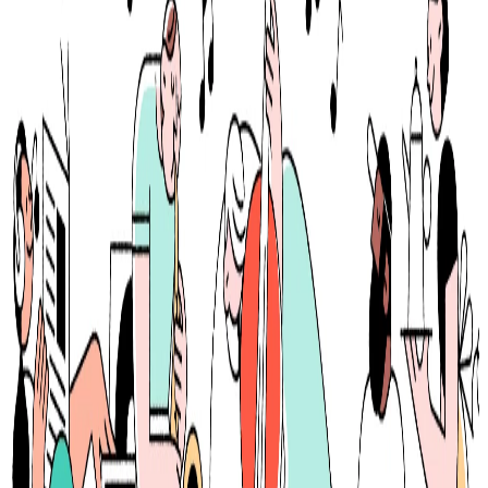
月給
23万円〜40万円
正社員
ジュニア
ミドル
組織立ち上げ（2〜5人）
気になる
詳細を見る
レイターステージ
note株式会社
プロダクト
note
概要
noteは、個人や企業がテキスト、画像、音声、動画などの