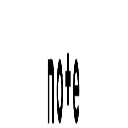
「GEPPY」は、LINE公式アカウントと連携して多様なキャ
ンペーンを実施できる特化型システムです。 レシート応募
型、ポイント・マイル型、インスタントウィン型など、幅広
いニーズに対応し、国内でもトップクラスの実績を誇りま
す。 キャンペーン実施に必要な機能がLINEのトークルーム
上で完結するため、ユーザーは気軽に参加でき、企業側もス
ムーズに運営できます。 さらに、弊社では抽選・当選連
絡・景品発送までをワンストップでサポートする事務局対応
も提供しており、導入企業様から高く評価されています。
また、「GEPPY」は単なるキャンペーンシステムにとどま
りません。 キャンペーン後も友だちとしてつながったユー
ザーに対し、セグメント配信やアンケート機能などのCRM
施策を実施可能です。 応募を促すターゲティング配信や回
答内容に基づくパーソナライズメッセージにより、フルファ
ネルでマーケティング活動を支援し続けています。 従来、
キャンペーンは「一度きりの応募体験」で終わりがちでした
が、データの蓄積と活用に強味をもつ「GEPPY」を通じて
企業とユーザーが長期的なコミュニケーションを生み出すこ
とができる仕組みを目指しています。