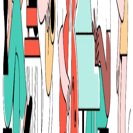
コンテンツを作成・発行・販売できるプラットフォームで
す。クリエイターが自分の作品を公開し、読者と直接つなが
ることができます。
BtoC
10→100（プロダクト拡大）
募集中の求人情報
AIプラットフォームエンジニア
東京都
千代田区