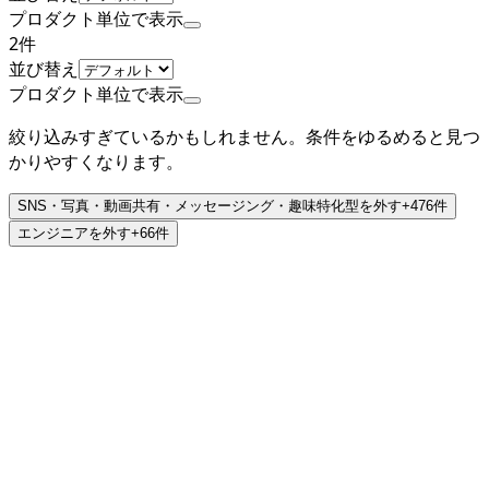
プロダクト単位で表示
2
件
並び替え
プロダクト単位で表示
絞り込みすぎているかもしれません。条件をゆるめると見つ
かりやすくなります。
SNS・写真・動画共有・メッセージング・趣味特化型
を外す
+
476
件
エンジニア
を外す
+
66
件
公式
非上場（自己資金）
マインドフリー株式会社
プロダクト
GEPPY
概要