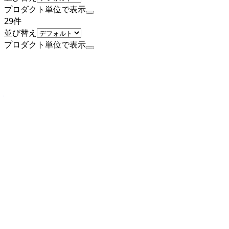
プロダクト単位で表示
29
件
並び替え
プロダクト単位で表示
NEW
公式
ミドルステージ
株式会社LayerX
プロダクト
Ai Workforce
概要
Ai Workforceは、企業がAIを使いこなすためのプラットフ
ォームです。 Ai Workforceがあることで、AIに業務を教え
ることが簡単になり、ナレッジやデータの活用が飛躍しま
す。 使えば使うほどAi Workforceは成長し、あなたのビジ
ネスを支えます。 最新の生成AIや大規模言語モデルに対応