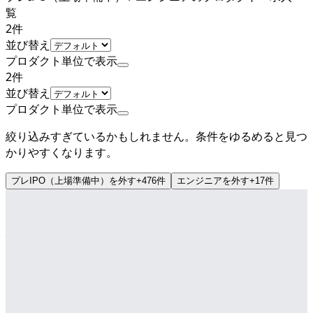
覧
2
件
並び替え
プロダクト単位で表示
2
件
並び替え
プロダクト単位で表示
絞り込みすぎているかもしれません。条件をゆるめると見つ
かりやすくなります。
プレIPO（上場準備中）
を外す
+
476
件
エンジニア
を外す
+
17
件
公式
プレIPO（上場準備中）
株式会社ログラス
プロダクト
Loglass 経営管理