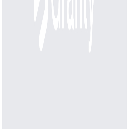
株式会社Scene Live
プロダクト
lisnavi
概要
アウトバウンド特化のコールシステム。アウトバウンドに特
化した効率的な発信機能で行動量を最大化し、データ分析で
アポ率を高めます。リスト管理、スタッフ管理、案件管理な
ど発信チームに必要な機能を標準搭載しています。
BtoB
10→100（プロダクト拡大）
募集中の求人情報
【27年度新卒】ビジネス総合職（営業、カスタマ
ーサクセス、マーケティング）