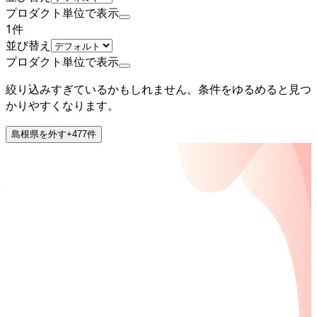
プロダクト単位で表示
1
件
並び替え
プロダクト単位で表示
絞り込みすぎているかもしれません。条件をゆるめると見つ
かりやすくなります。
島根県
を外す
+
477
件
上場
株式会社メドレー
プロダクト
CLINICS
概要
クラウド診療支援システム「CLINICS」は医療機関の診療業