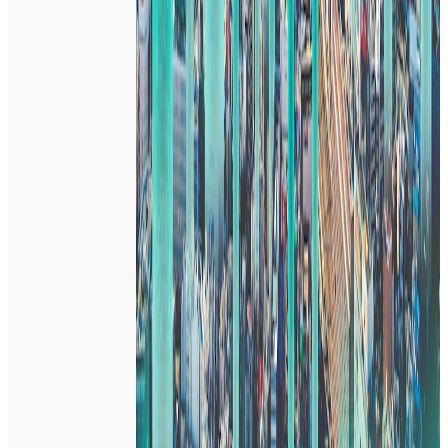
プロダクト
LUUP
概要
LUUPは、スマホ一つで街じゅうのポートから電動マイクロ
モビリティへの乗り降りや移動を可能にするシェアリングサ
ービスです。LUUPのポートを街じゅうに設置することで、
人が集まる場所をつくり、街じゅうを駅前のように活性化し
ていきます。そして、年齢に関係なく誰もが安全にサステナ
ブルかつ快適に移動ができる未来のインフラをつくることを
目指しています。
BtoC
BtoBtoC
1→10（プロダクト成長）
募集中の求人情報
07：シニアプロジェクトマネージャー
東京都
品川区