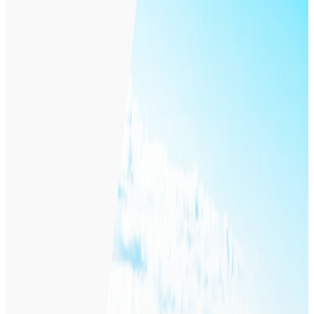
e街プラットフォーム
概要
e街プラットフォームは株式会社ギフティが提供する地域向
けのプラットフォームです。Smart City、MaaS、IoT、5G
に対応し、人と街をつなぐデジタル機能を搭載しています。
BtoB
1→10（プロダクト成長）
募集中の求人情報
プロジェクトマネージャー
東京都
品川区