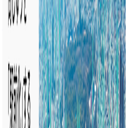
気になる
詳細を見る
ミドルステージ
株式会社Luup
プロダクト
LUUP
概要
LUUPは、スマホ一つで街じゅうのポートから電動マイクロ
モビリティへの乗り降りや移動を可能にするシェアリングサ
ービスです。LUUPのポートを街じゅうに設置することで、
人が集まる場所をつくり、街じゅうを駅前のように活性化し
ていきます。そして、年齢に関係なく誰もが安全にサステナ
ブルかつ快適に移動ができる未来のインフラをつくることを
目指しています。
BtoC
BtoBtoC
1→10（プロダクト成長）