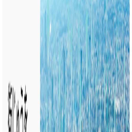
プロダクト
LINE WORKS Vision
概要
LINE WORKS VisionはLINE WORKS株式会社が提供するクラ
ウド型映像録画サービスです。防犯・見守り・遠隔監視の機
能を備え、小売・教育・建設・介護などの現場での利用に対
応しています。高画質映像をPCやスマートフォンで確認す
る機能とモーション検知機能を搭載しています。
BtoB
0→1（プロダクト立ち上げ）
募集中の求人情報
プロジェクトマネージャー／AIプロダクト
東京都
渋谷区
正社員