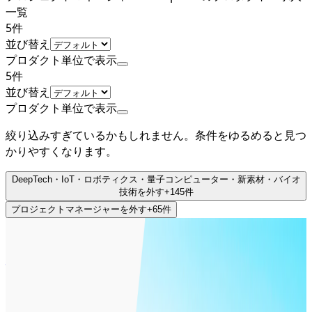
一覧
5
件
並び替え
プロダクト単位で表示
5
件
並び替え
プロダクト単位で表示
絞り込みすぎているかもしれません。条件をゆるめると見つ
かりやすくなります。
DeepTech・IoT・ロボティクス・量子コンピューター・新素材・バイオ
技術
を外す
+
145
件
プロジェクトマネージャー
を外す
+
65
件
上場
株式会社ギフティ
プロダクト