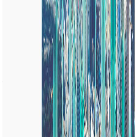
年収
700万円〜1200万円
正社員
ミドル
シニア
気になる
詳細を見る
ミドルステージ
株式会社Luup
プロダクト
LUUP
概要
LUUPは、スマホ一つで街じゅうのポートから電動マイクロ