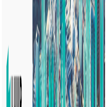
モビリティへの乗り降りや移動を可能にするシェアリングサ
ービスです。LUUPのポートを街じゅうに設置することで、
人が集まる場所をつくり、街じゅうを駅前のように活性化し
ていきます。そして、年齢に関係なく誰もが安全にサステナ
ブルかつ快適に移動ができる未来のインフラをつくることを
目指しています。
BtoC
BtoBtoC
1→10（プロダクト成長）
募集中の求人情報
07：企画推進リード（交通安全）
東京都
品川区