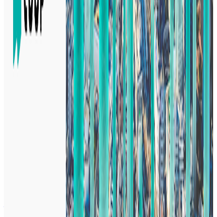
年収
700万円〜1000万円
正社員
ミドル
シニア
気になる
詳細を見る
ミドルステージ
株式会社Luup