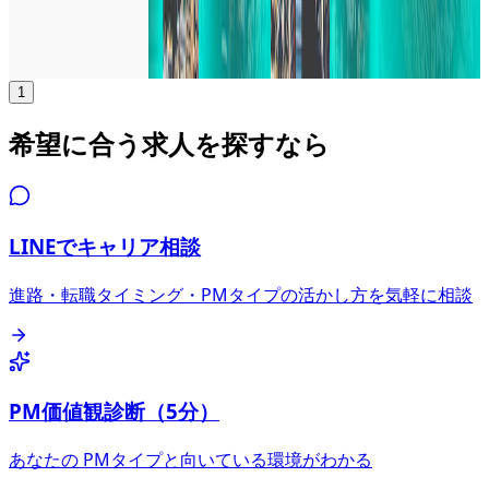
年収
900万円〜1200万円
正社員
シニア
気になる
詳細を見る
1
希望に合う求人を探すなら
LINEでキャリア相談
進路・転職タイミング・PMタイプの活かし方を気軽に相談
PM価値観診断（5分）
あなたの PMタイプと向いている環境がわかる