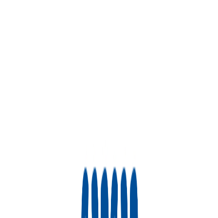
上場
Sansan株式会社
プロダクト
Sansan
概要
Sansanは、名刺や企業情報、営業履歴を一元管理して全社
で共有できるようにすることで、売上拡大とコスト削減を同
時に実現する営業DXサービスです。
BtoB
10→100（プロダクト拡大）
募集中の求人情報
プロダクションマネジャー
東京都
渋谷区