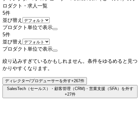
ロダクト・求人一覧
5
件
並び替え
プロダクト単位で表示
5
件
並び替え
プロダクト単位で表示
絞り込みすぎているかもしれません。条件をゆるめると見つ
かりやすくなります。
ディレクター/プロデューサー
を外す
+
267
件
SalesTech（セールス）・顧客管理（CRM)・営業支援（SFA）
を外す
+
27
件
上場
Sansan株式会社
プロダクト