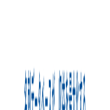
プロダクト
Sansan
概要
Sansanは、名刺や企業情報、営業履歴を一元管理して全社
で共有できるようにすることで、売上拡大とコスト削減を同
時に実現する営業DXサービスです。
BtoB
10→100（プロダクト拡大）
募集中の求人情報
制作ディレクター
東京都
渋谷区