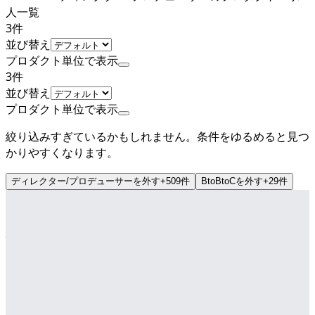
人一覧
3
件
並び替え
プロダクト単位で表示
3
件
並び替え
プロダクト単位で表示
絞り込みすぎているかもしれません。条件をゆるめると見つ
かりやすくなります。
ディレクター/プロデューサー
を外す
+
509
件
BtoBtoC
を外す
+
29
件
上場
株式会社ビズリーチ
プロダクト
ビズリーチ・キャンパス