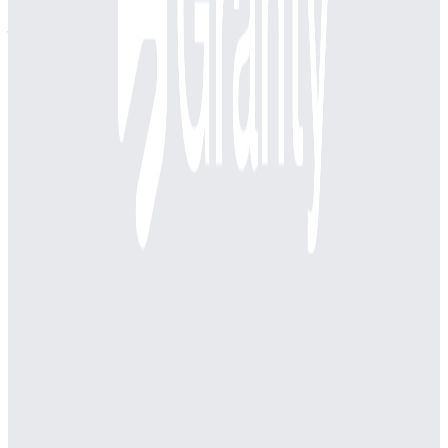
株式会社ドワンゴ
プロダクト
ニコニコ
概要
日本最大級の動画サービス、ニコニコ（niconico）。動画に
コメントを付けて楽しむニコニコ動画や、生放送番組にリア
ルタイムでコメントを付けられるニコニコ生放送のほか、イ
ラスト・マンガ・最新ニュース・ゲームなど、エンターテイ
メントを全て無料で楽しめる！
BtoC
BtoBtoC
10→100（プロダクト拡大）
募集中の求人情報
【ニコニコ事業】ニコニコニュース 企画制作担当