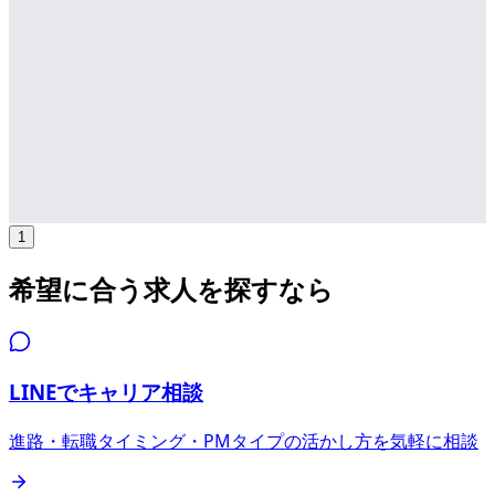
募集中の求人情報
システム本部/渋谷/開発/システムディレクター・
PM（プロジェクトマネージャー）
東京都
渋谷区
正社員
気になる
詳細を見る
1
希望に合う求人を探すなら
LINEでキャリア相談
進路・転職タイミング・PMタイプの活かし方を気軽に相談