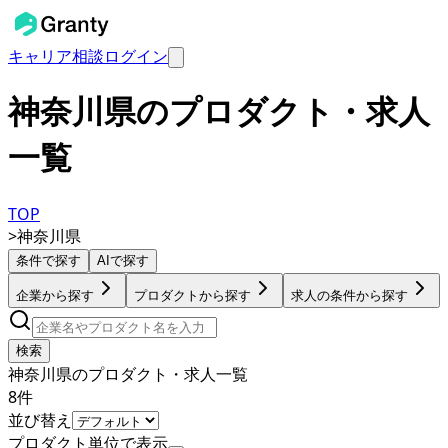
キャリア相談
ログイン
神奈川県のプロダクト・求人
一覧
TOP
>
神奈川県
条件で探す
AIで探す
企業から探す
プロダクトから探す
求人の条件から探す
検索
神奈川県のプロダクト・求人一覧
8
件
並び替え
プロダクト単位で表示