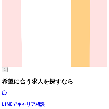
年収
400万円〜640万円
正社員
気になる
詳細を見る
1
希望に合う求人を探すなら
LINEでキャリア相談