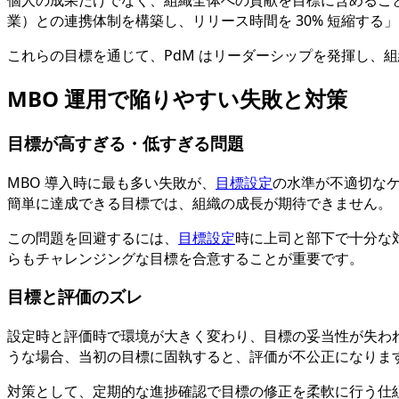
個人の成果だけでなく、組織全体への貢献を目標に含めること
業）との連携体制を構築し、リリース時間を 30% 短縮する
これらの目標を通じて、PdM はリーダーシップを発揮し、
MBO 運用で陥りやすい失敗と対策
目標が高すぎる・低すぎる問題
MBO 導入時に最も多い失敗が、
目標設定
の水準が不適切な
簡単に達成できる目標では、組織の成長が期待できません。
この問題を回避するには、
目標設定
時に上司と部下で十分な
らもチャレンジングな目標を合意することが重要です。
目標と評価のズレ
設定時と評価時で環境が大きく変わり、目標の妥当性が失わ
うな場合、当初の目標に固執すると、評価が不公正になりま
対策として、定期的な進捗確認で目標の修正を柔軟に行う仕