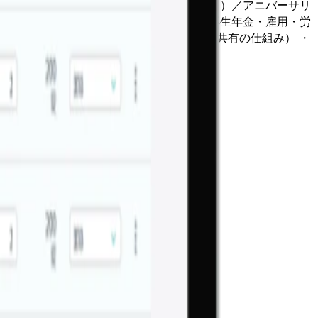
付与 入社時特別休暇（3日）／夏季休暇（3日）／アニバーサリ
可（事前申請制） ・各種保険完備（健康・厚生年金・雇用・労
大学（社内向けe-learningとナレッジ共有の仕組み） ・
在庫管理を省力化し不動在庫を圧縮できます。