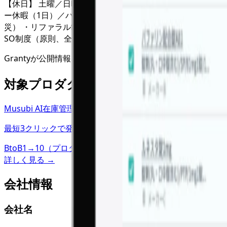
【休日】 土曜／日曜／祝日／年末年始／有給休暇（10日間）
ー休暇（1日）／バースデー休暇（1日）／家族出産休暇／結
災） ・リファラル制度（社員紹介による採用を推進） ・コミュ
SO制度（原則、全社員にSOを付与） ・借り上げ社宅制度（
Grantyが公開情報をもとに独自に掲載しており、実際と異
対象プロダクト
Musubi AI在庫管理
最短3クリックで発注完了できる『Musubi AI在庫管理
BtoB
1→10（プロダクト成長）
詳しく見る →
会社情報
会社名