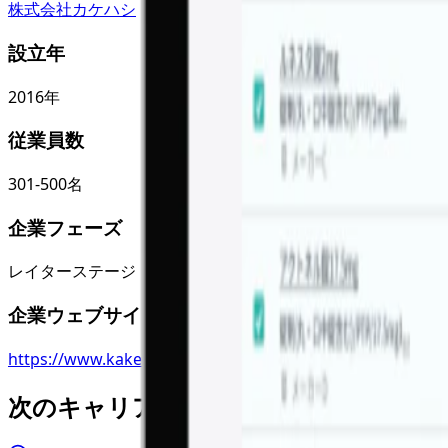
株式会社カケハシ
設立年
2016
年
従業員数
301-500名
企業フェーズ
レイターステージ
企業ウェブサイト
https://www.kakehashi.life/
次のキャリアアクション