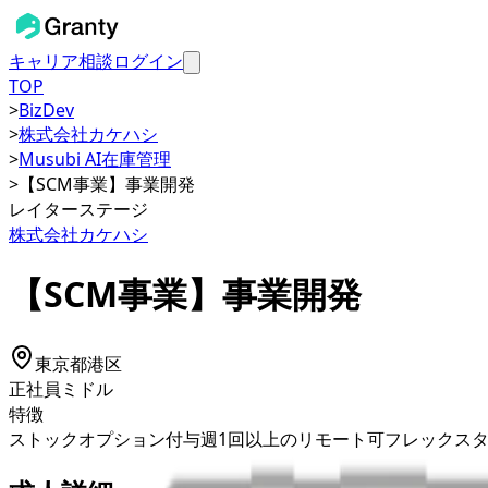
キャリア相談
ログイン
TOP
>
BizDev
>
株式会社カケハシ
>
Musubi AI在庫管理
>
【SCM事業】事業開発
レイターステージ
株式会社カケハシ
【SCM事業】事業開発
東京都
港区
正社員
ミドル
特徴
ストックオプション付与
週1回以上のリモート可
フレックス