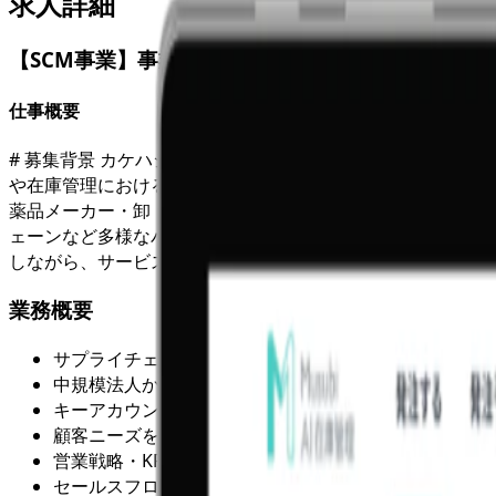
求人詳細
【SCM事業】事業開発
仕事概要
# 募集背景 カケハシでは「薬局体験の変革」を掲げ、これ
や在庫管理における業界課題を解決するべく事業を立ち上げて
薬品メーカー・卸・薬局チェーンといった主要プレイヤーと
ェーンなど多様なパートナー企業とのアライアンスを通じて
しながら、サービスの磨き込み・改善にも関与。事業全体の
業務概要
サプライチェーン関連新規事業開発（スペシャリティ領
中規模法人からエンタープライズへの新事業に関わる営
キーアカウント攻略に向けたアカウント戦略の立案
顧客ニーズを収集し、プロダクト改善や新規開発に反映
営業戦略・KPIの設計と運用（目標設定、進捗管理、ア
セールスフローの可視化と最適化（商談ステップの整理、