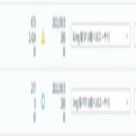
 ※休日対応有／代休取得可 【特別休暇】※有給休暇とは別に
婚休暇／忌引き 【福利厚生】 ・リモートワーク可、かつ副業
ニケーション支援（社内交流を支える費用補助制度） ・カケハシ
利用は任意）
なる場合があります。
企業の方はこちら
』は患者さん・医薬品ごとに、AIが需要予測。薬局のアナログな