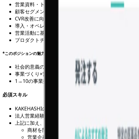
営業資料・トークスクリプト・提案テンプレートなどの
顧客セグメント別の最適な営業戦略の立案
CVR改善に向けた仮説立案と営業チームとの連携によ
導入・オペレーションフローの業務設計・標準化（営業
営業活動に基づくインサイトの分析
プロダクトチームとの連携におけるフィードバックルー
*このポジションの魅力*
社会的意義のある事業：医薬品流通という国としても重
事業づくり×営業の経験：単なる「売る」だけでなく、
1→10の事業拡大フェイズに関与：サービスの型化や
必須スキル
KAKEHASHIのミッション、ビジョン、バリューへの共
法人営業経験 2〜3年以上（業界・商材不問）
上記に加え、以下のいずれか、またはそれに類するご経
商材を問わず、大手企業（エンタープライズ）向
営業企画、事業企画、営業推進、またはコンサル