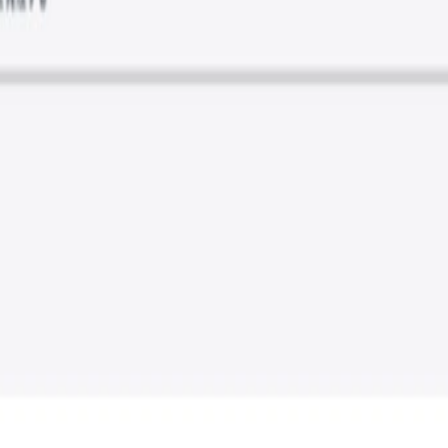
た経験
、提案資料、分析レポート等の作成スキル
進経験
、両者の架け橋となるようなサービスやソリューションを提供
問題解決までできる方・「最高のチームで挑む」 意識を持ち、
抜ける方
インパクトを出したい方
けられる方