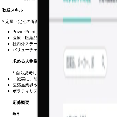
歓迎スキル
* 定量・定性の両面から営業課題を特定し、構造化・改善し
PowerPoint、Excel、SQLなどを用いた営業資料
医療・医薬品流通業界に関する知見
社内外ステークホルダーとの連携によるプロジェクト推
バリューチェーンの上流と下流双方が抱える課題を元に
求める人物像
* 自ら思考し、クライアントのニーズの仮説立てから
「誠実に、前向きに」 課題に向き合い、粘り強くやり
医薬品業界や社会課題に興味があり、事業開発を通じて
ボラティリティの高い環境でも柔軟に思考し、行動し続
応募概要
給与