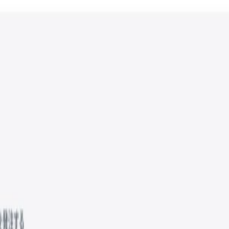
整備・改善
る実行・検証
〜オペレーションチームとの協働）
プ構築
要なインフラの課題解決に関われます
サービスを一緒に磨き上げる過程に参加できます
組織強化にも取組み、チーム全体や事業の成功に直接貢献するこ
感
験
けの営業経験
ティング業務のご経験