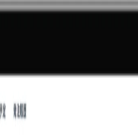
まで薬歴・服薬指導領域でサービスを展開してきました。新た
おります。すでに新規事業のトライアルを完了させ、現在はま
の連携をさらに強化し、医薬品流通の課題解決と業界構造改革に
、事業成長のドライバーとしてご活躍いただきます。顧客の課
進化をリードできる、チャレンジングで拡張性の高いポジショ
域、大手薬局法人領域）
業活動
するとともに、マーケティング施策を検討
クションプラン設計）
SFA/CRM活用設計）