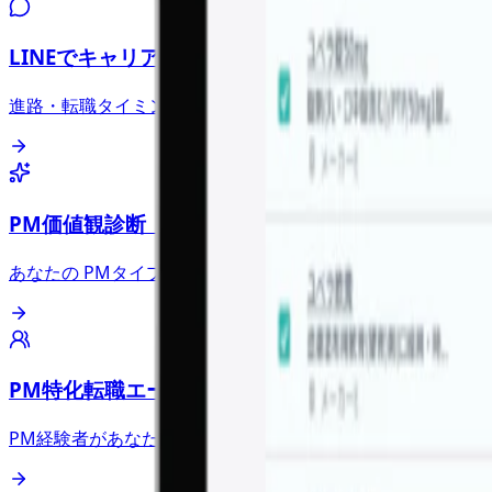
LINEでキャリア相談
進路・転職タイミング・PMタイプの活かし方を気軽に相談
PM価値観診断（5分）
あなたの PMタイプと向いている環境がわかる
PM特化転職エージェント
PM経験者があなたに合う求人を提案、入社後は先輩PMが半