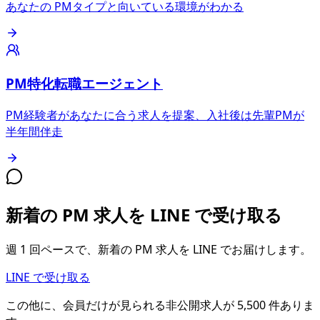
あなたの PMタイプと向いている環境がわかる
PM特化転職エージェント
PM経験者があなたに合う求人を提案、入社後は先輩PMが
半年間伴走
新着の PM 求人を LINE で受け取る
週 1 回ペースで、新着の PM 求人を LINE でお届けします。
LINE で受け取る
この他に、会員だけが見られる
非公開求人が
5,500
件
ありま