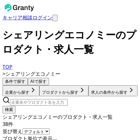
キャリア相談
ログイン
シェアリングエコノミーのプ
ロダクト・求人一覧
TOP
>
シェアリングエコノミー
条件で探す
AIで探す
企業から探す
プロダクトから探す
求人の条件から探す
検索
シェアリングエコノミーのプロダクト・求人一覧
38
件
並び替え
プロダクト単位で表示