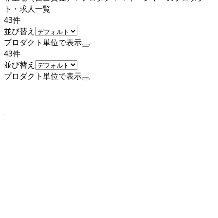
ト・求人一覧
43
件
並び替え
プロダクト単位で表示
43
件
並び替え
プロダクト単位で表示
非上場（自己資金）
株式会社Algoage
プロダクト
DMMビジネスAI
概要
DMMビジネスAIは、生成AI、ノーコード、プログラミング
を学ぶ法人向けAI研修サービスです。オンライン・Eラーニ