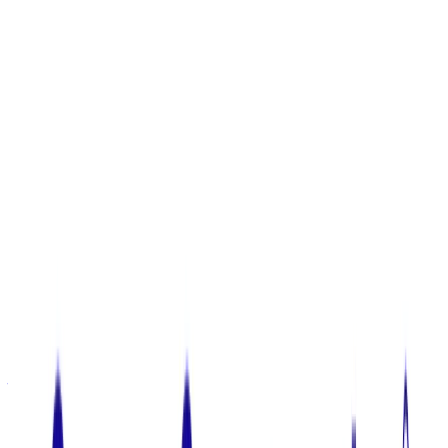
年収
550万円〜1000万円
正社員
気になる
詳細を見る
非上場（自己資金）
LRM株式会社
プロダクト
セキュリオ
概要
導入実績2,200社以上の情報セキュリティ教育クラウドサー
ビス。手軽に教育が行えるeラーニング機能や、より実践に
近い訓練が行える標的型攻撃メール訓練機能など。従業員の
情報セキュリティ意識・行動を変えるための機能が充実。
14日間無料トライアル。
BtoB
10→100（プロダクト拡大）