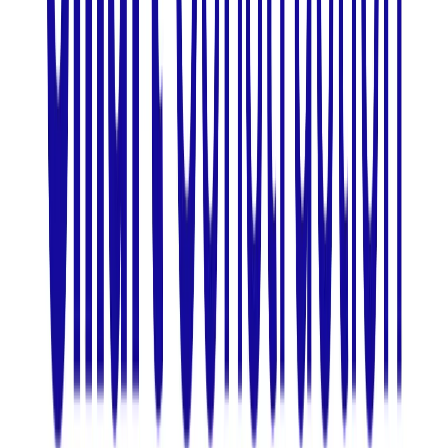
プロダクト
LINE WORKSラジャー
概要
LINE WORKSラジャーはLINE WORKS株式会社が提供するス
マートフォン向けトランシーバーアプリです。音声通話機能
と音声のテキスト変換機能を搭載しています。
BtoB
10→100（プロダクト拡大）
募集中の求人情報
AIプロダクトマネージャー
東京都
渋谷区
正社員
気になる
詳細を見る