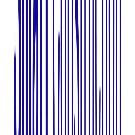
LINE WORKS AiNote
概要
LINE WORKS AiNoteはLINE WORKS株式会社が提供する法
人向けのAI議事録・文字起こしツールです。音声認識技術と
話者分離機能を搭載しています。音声の文字起こしと議事録
作成の機能を備えています。
BtoB
0→1（プロダクト立ち上げ）
募集中の求人情報
プロダクトマネジメント
東京都
渋谷区
正社員
ミドル
気になる
詳細を見る
非上場（自己資金）
LINE WORKS株式会社