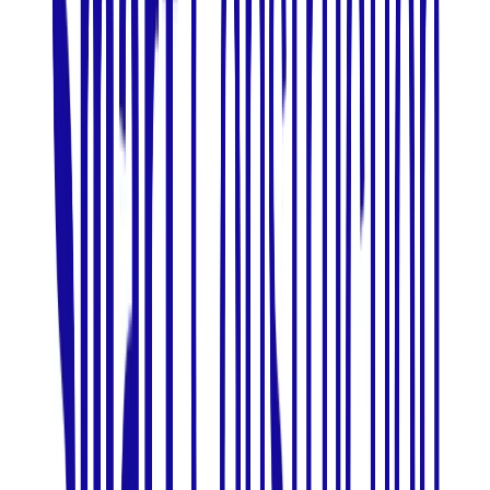
LINE WORKS AiNoteはLINE WORKS株式会社が提供する法
人向けのAI議事録・文字起こしツールです。音声認識技術と
話者分離機能を搭載しています。音声の文字起こしと議事録
作成の機能を備えています。
BtoB
0→1（プロダクト立ち上げ）
募集中の求人情報
AIプロダクトマネージャー
東京都
渋谷区
正社員
気になる
詳細を見る
非上場（自己資金）
LINE WORKS株式会社
プロダクト