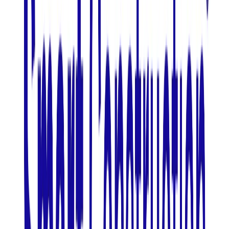
年収
500万円〜900万円
正社員
ミドル
気になる
詳細を見る
非上場（自己資金）
LINE WORKS株式会社
プロダクト
LINE WORKS AiNote
概要