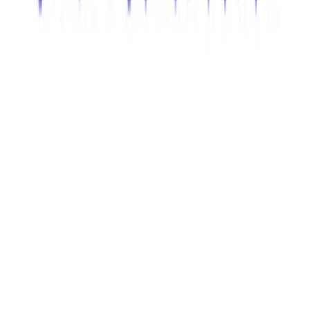
非上場（自己資金）
LINE WORKS株式会社
プロダクト
LINE WORKS Vision
概要
LINE WORKS VisionはLINE WORKS株式会社が提供するクラ
ウド型映像録画サービスです。防犯・見守り・遠隔監視の機
能を備え、小売・教育・建設・介護などの現場での利用に対
応しています。高画質映像をPCやスマートフォンで確認す
る機能とモーション検知機能を搭載しています。
BtoB
0→1（プロダクト立ち上げ）
募集中の求人情報
AIプロダクトマネージャー