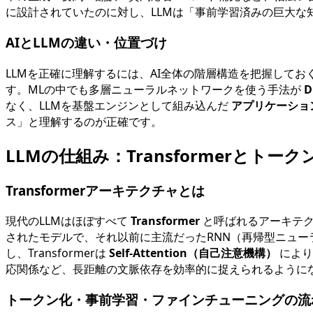
に設計されていたのに対し、LLMは「事前学習済みの巨大
AIとLLMの違い・位置づけ
LLMを正確に理解するには、AI全体の階層構造を把握して
す。MLの中でも多層ニューラルネットワークを使う手法が
なく、LLMを基盤エンジンとして組み込んだ
アプリケーショ
ス」と理解するのが正確です。
LLMの仕組み：Transformerとトー
Transformerアーキテクチャとは
現代のLLMはほぼすべて
Transformer
と呼ばれるアーキテクチャを
されたモデルで、それ以前に主流だったRNN（再帰型ニュー
し、Transformerは
Self-Attention（自己注意機構）
により
応関係など、長距離の文脈依存を効率的に捉えられるように
トークン化・事前学習・ファインチューニングの流