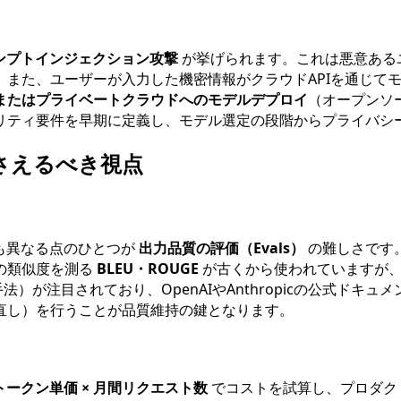
ンプトインジェクション攻撃
が挙げられます。これは悪意ある
。また、ユーザーが入力した機密情報がクラウドAPIを通じて
またはプライベートクラウドへのモデルデプロイ
（オープンソ
リティ要件を早期に定義し、モデル選定の段階からプライバシ
さえるべき視点
も異なる点のひとつが
出力品質の評価（Evals）
の難しさです
の類似度を測る
BLEU・ROUGE
が古くから使われていますが、
法）が注目されており、OpenAIやAnthropicの公式ド
直し）を行うことが品質維持の鍵となります。
トークン単価 × 月間リクエスト数
でコストを試算し、プロダク