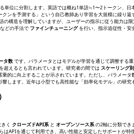
る単位に分割します。英語では概ね1単語≒1〜2トークン、日
ークンを予測する」という自己教師あり学習を大規模に繰り返
語の構造を理解していますが、ユーザーの指示に従う能力は限
back）などの手法で
ファインチューニング
を行い、指示追従性・安全性
ータ数
です。パラメータとはモデルが学習を通じて調整する重
1兆を超えるとも言われています。研究者の間では
スケーリング則（S
冪乗的に向上することが示されています。ただし、パラメータ
影響します。近年は小型でも高性能な「効率化モデル」の研究
）
大きく
クローズドAPI系
と
オープンソース系
の2軸に分類できま
らはAPIを通じて利用でき、高い性能と安定したサポートが特