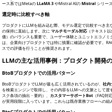
ース系ではMetaの
LLaMA 3
やMistral AIの
Mistral
シリーズ
選定時に比較すべき軸
プロダクトにLLMを組み込む際、モデル選定で比較すべき主
の保持に直結します。次に
マルチモーダル対応
（テキスト以
価）のバランスも重要で、ユーザー体験とユニットエコノミ
は、企業向けプロダクトでは特に慎重に確認が必要です。R
スでの評価を行うことが推奨されます。
LLMの主な活用事例：プロダクト開発
BtoBプロダクトでの活用パターン
BtoBプロダクトでLLMが最も広く活用されているのが、
社内
を検索エンジンで取得し、その内容をLLMへの文脈として
スク条項の抽出・要約）、
カスタマーサポートBot
（FAQ
が実用段階に入っています。これらは既存業務フローへの組み
BtoCプロダクトでの活用パターン