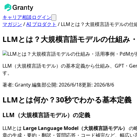
キャリア相談
ログイン
マガジン
/
AI プロダクト
/
LLMとは？大規模言語モデルの仕
LLMとは？大規模言語モデルの仕組み
LLM（大規模言語モデル）の基本定義から仕組み、GPT・Ge
す。
著者:
Granty 編集部
公開:
2026/6/18
更新:
2026/8/6
LLMとは何か？30秒でわかる基本定義
LLM（大規模言語モデル）の定義
LLMとは
Large Language Model（大規模言語モデル）
の
章の生成・要約・翻訳・質問応答・コード補完など、幅広い