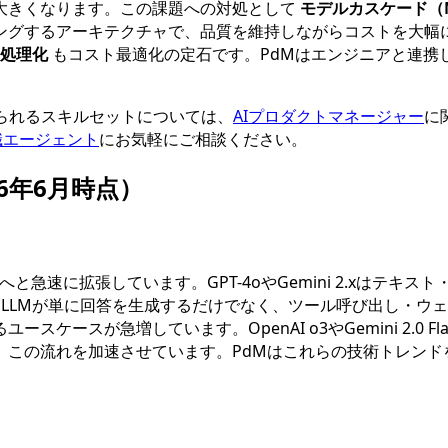
大きくなります。この課題への対処として
モデルカスケード（Mod
ングするアーキテクチャで、品質を維持しながらコストを大幅
処理化
もコスト最適化の定石です。PdMはエンジニアと連携
められるスキルセットについては、
AIプロダクトマネージャー
に
転職エージェント
にお気軽にご相談ください。
6年6月時点）
へと急速に拡張しています。GPT-4oやGemini 2.xはテ
LLMが単に回答を生成するだけでなく、ツール呼び出し・ウェ
ースが急増しています。OpenAI o3やGemini 2.0 Fl
、この流れを加速させています。PdMはこれらの技術トレンド