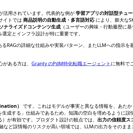
Mが活用されています。代表的な例が
学習アプリの対話型チュー
Cサイトでは
商品説明の自動生成・多言語対応
により、膨大なS
ソナライズドコンテンツ生成
（ユーザーの興味・行動履歴に基
ル選定とインフラ設計が特に重要です。
あるRAGの詳細な仕組みや実装パターン、またLLMへの指示
心がある方は、
Granty のPdM特化転職エージェント
に無料で
nation）
です。これはモデルが事実と異なる情報を、あたか
を生成する」仕組みであるため、知識の空白を埋めるように誤
る）が有効です。プロダクト設計の観点では、
出力の信頼度ス
融など誤情報のリスクが高い領域では、LLMの出力をそのまま