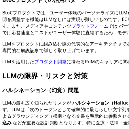
BtoCプロダクトでは、ユーザー体験のパーソナライズにLL
明を調整する機能はLLMなしには実現が難しいものです。E
す。また、メディアやコンテンツ
プラットフォーム
では
パー
では応答速度とコストがユーザー体験に直結するため、モデ
LLMをプロダクトに組み込む際の代表的なアーキテクチャで
専門的な解説記事で詳しく取り上げています。
LLMを活用した
プロダクト開発
に携わるPdMのキャリアに関
LLMの限界・リスクと対策
ハルシネーション（幻覚）問題
LLMの最も広く知られたリスクが
ハルシネーション（Halluci
す。LLMは「次のトークンとして確率的に最もらしい文字列
よるグラウンディング（根拠となる文書を明示的に参照させ
込み
などが重要な設計判断となります。特に医療・法律・金