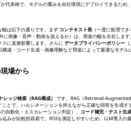
が代表格で、モデルの重みを自社環境にデプロイできるため
な軸は以下の通りです。まず
コンテキスト長
（一度に処理でき
外に画像・音声・動画を扱えるか）は、用途の幅を左右します
クスに直接影響します。さらに
データプライバシーポリシー
（
AG構成・コード生成・画像理解など用途によって最適なモデル
の現場から
ナレッジ検索（RAG構成）
です。RAG（Retrieval-Augm
渡すことで、ハルシネーションを抑えながら正確な回答を生成す
対応の自動化・エスカレーション判定）、
コード補完・テスト生
込みが比較的容易で、ROIを測定しやすいため、LLM導入の