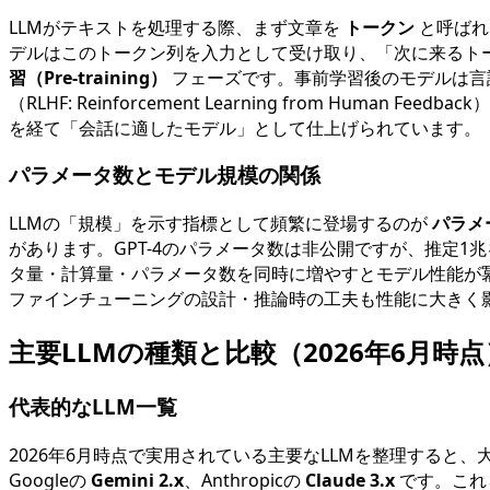
LLMがテキストを処理する際、まず文章を
トークン
と呼ばれ
デルはこのトークン列を入力として受け取り、「次に来るト
習（Pre-training）
フェーズです。事前学習後のモデルは言
（RLHF: Reinforcement Learning from Human Feed
を経て「会話に適したモデル」として仕上げられています。
パラメータ数とモデル規模の関係
LLMの「規模」を示す指標として頻繁に登場するのが
パラメ
があります。GPT-4のパラメータ数は非公開ですが、推定
タ量・計算量・パラメータ数を同時に増やすとモデル性能が
ファインチューニングの設計・推論時の工夫も性能に大きく
主要LLMの種類と比較（2026年6月時点
代表的なLLM一覧
2026年6月時点で実用されている主要なLLMを整理すると、
Googleの
Gemini 2.x
、Anthropicの
Claude 3.x
です。これ