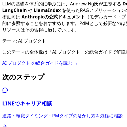
LLMの基礎を体系的に学ぶには、Andrew Ng氏が主導する
D
LangChain
や
LlamaIndex
を使ったRAGアプリケーショ
術動向は
Anthropicの公式ドキュメント
（モデルカード・プ
的に参照することをおすすめします。PdMとして必要なの
リソースはその習得に適しています。
テーマ:
AI プロダクト
このテーマの全体像は「
AI プロダクト
」の総合ガイドで解説
AI プロダクト
の総合ガイドを読む →
次のステップ
LINEでキャリア相談
進路・転職タイミング・PMタイプの活かし方を気軽に相談