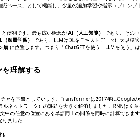
な知識ベース」として機能し、少量の追加学習や指示（プロンプ
おくと便利です。最も広い概念が
AI（人工知能）
であり、その中
DL（深層学習）
であり、LLMはDLをテキストデータに大規模適用し
ン層
に位置します。つまり「ChatGPTを使う＝LLMを使う」は
クンを理解する
基盤としています。Transformerは2017年にGoogleの研究者ら
ラルネットワーク）の課題を大きく解消しました。RNNは文
文中の任意の位置にある単語同士の関係を同時に計算できます
なりました。
れ