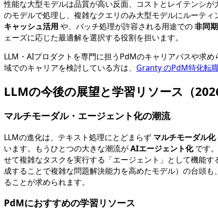
性能な大型モデルは品質が高い反面、コストとレイテンシが
のモデルで処理し、複雑なクエリのみ大型モデルにルーティ
キャッシュ活用
や、バッチ処理が許容される用途での
非同期
ェーズに応じた最適解を選択する役割を担います。
LLM・AIプロダクトを専門に担うPdMのキャリアパスや求
域でのキャリアを検討している方は、
Granty のPdM特化
LLMの今後の展望と学習リソース（202
マルチモーダル・エージェント化の潮流
LLMの進化は、テキスト処理にとどまらず
マルチモーダル化
います。もうひとつの大きな潮流が
AIエージェント化
です。
せて複雑なタスクを実行する「エージェント」として機能するユースケ
成することで複雑な問題解決能力を高めたモデル）の台頭も
ることが求められます。
PdMにおすすめの学習リソース