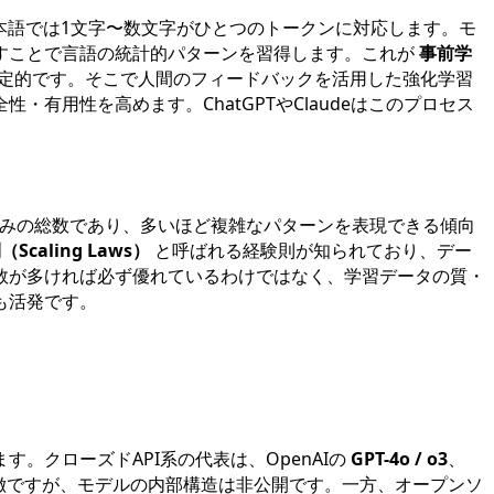
本語では1文字〜数文字がひとつのトークンに対応します。モ
すことで言語の統計的パターンを習得します。これが
事前学
定的です。そこで人間のフィードバックを活用した強化学習
・有用性を高めます。ChatGPTやClaudeはこのプロセス
みの総数であり、多いほど複雑なパターンを表現できる傾向
caling Laws）
と呼ばれる経験則が知られており、デー
数が多ければ必ず優れているわけではなく、学習データの質・
も活発です。
す。クローズドAPI系の代表は、OpenAIの
GPT-4o / o3
、
徴ですが、モデルの内部構造は非公開です。一方、オープンソ