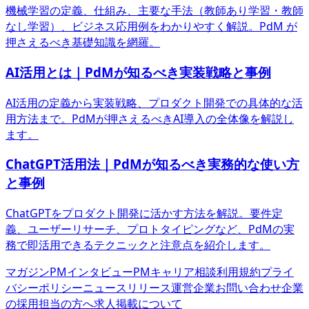
機械学習の定義、仕組み、主要な手法（教師あり学習・教師
なし学習）、ビジネス応用例をわかりやすく解説。PdM が
押さえるべき基礎知識を網羅。
AI活用とは｜PdMが知るべき実装戦略と事例
AI活用の定義から実装戦略、プロダクト開発での具体的な活
用方法まで。PdMが押さえるべきAI導入の全体像を解説し
ます。
ChatGPT活用法｜PdMが知るべき実務的な使い方
と事例
ChatGPTをプロダクト開発に活かす方法を解説。要件定
義、ユーザーリサーチ、プロトタイピングなど、PdMの実
務で即活用できるテクニックと注意点を紹介します。
マガジン
PMインタビュー
PMキャリア相談
利用規約
プライ
バシーポリシー
ニュースリリース
運営企業
お問い合わせ
企業
の採用担当の方へ
求人掲載について