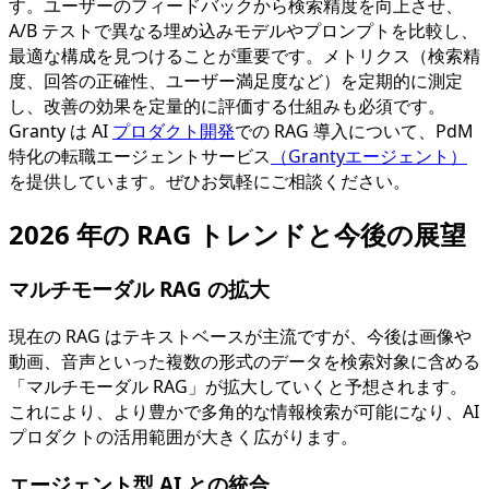
す。ユーザーのフィードバックから検索精度を向上させ、
A/B テストで異なる埋め込みモデルやプロンプトを比較し、
最適な構成を見つけることが重要です。メトリクス（検索精
度、回答の正確性、ユーザー満足度など）を定期的に測定
し、改善の効果を定量的に評価する仕組みも必須です。
Granty は AI
プロダクト開発
での RAG 導入について、PdM
特化の転職エージェントサービス
（Grantyエージェント）
を提供しています。ぜひお気軽にご相談ください。
2026 年の RAG トレンドと今後の展望
マルチモーダル RAG の拡大
現在の RAG はテキストベースが主流ですが、今後は画像や
動画、音声といった複数の形式のデータを検索対象に含める
「マルチモーダル RAG」が拡大していくと予想されます。
これにより、より豊かで多角的な情報検索が可能になり、AI
プロダクトの活用範囲が大きく広がります。
エージェント型 AI との統合