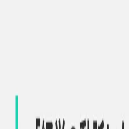
キャリア相談
ログイン
TOP
/
PMインタビュー
PMインタビュー
家計簿プリカ「B/43」のPMから学
2024/10/1
#
スマートバンク
#
プロダクトマネージャー
この記事をシェア