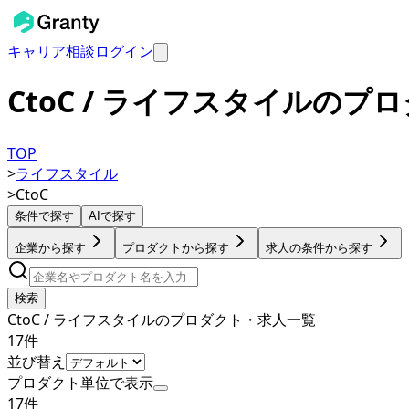
キャリア相談
ログイン
CtoC / ライフスタイルの
TOP
>
ライフスタイル
>
CtoC
条件で探す
AIで探す
企業から探す
プロダクトから探す
求人の条件から探す
検索
CtoC / ライフスタイルのプロダクト・求人一覧
17
件
並び替え
プロダクト単位で表示
17
件