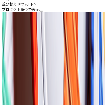
並び替え
プロダクト単位で表示
ミドルステージ
株式会社トリビュー
プロダクト
トリビュー
概要
美容整形・美容皮膚科・医療脱毛・審美歯科の人気クリニッ
CtoC
BtoB
1→10（プロダクト成長）
募集中の求人情報
02_iOSエンジニア（テックリード）【正社員】
東京都
渋谷区