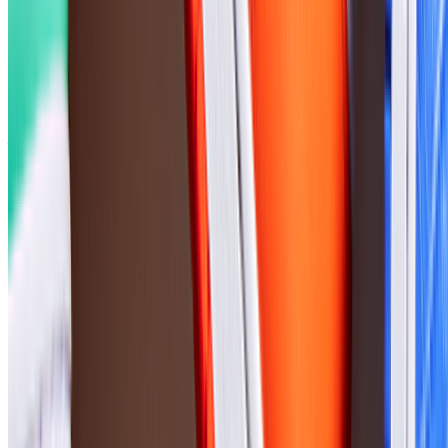
年収
800万円〜1200万円
正社員
小規模チーム（6〜10人）
気になる
詳細を見る
ミドルステージ
株式会社トリビュー
プロダクト
トリビュー
概要
美容整形・美容皮膚科・医療脱毛・審美歯科の人気クリニッ
CtoC
BtoB
1→10（プロダクト成長）
募集中の求人情報
02_Androidエンジニア【正社員】