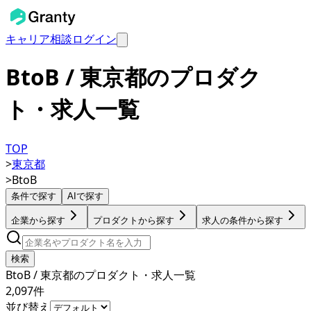
キャリア相談
ログイン
BtoB / 東京都のプロダク
ト・求人一覧
TOP
>
東京都
>
BtoB
条件で探す
AIで探す
企業から探す
プロダクトから探す
求人の条件から探す
検索
BtoB / 東京都のプロダクト・求人一覧
2,097
件
並び替え