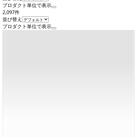
プロダクト単位で表示
2,097
件
並び替え
プロダクト単位で表示
NEW
公式
ミドルステージ
株式会社LayerX
プロダクト
Ai Workforce
概要
Ai Workforceは、企業がAIを使いこなすためのプラットフ
ォームです。 Ai Workforceがあることで、AIに業務を教え
ることが簡単になり、ナレッジやデータの活用が飛躍しま
す。 使えば使うほどAi Workforceは成長し、あなたのビジ
ネスを支えます。 最新の生成AIや大規模言語モデルに対応