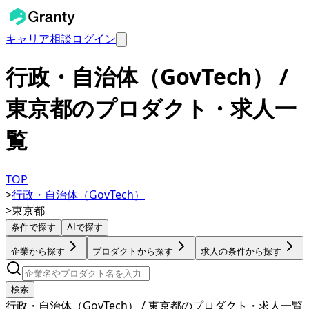
キャリア相談
ログイン
行政・自治体（GovTech） /
東京都のプロダクト・求人一
覧
TOP
>
行政・自治体（GovTech）
>
東京都
条件で探す
AIで探す
企業から探す
プロダクトから探す
求人の条件から探す
検索
行政・自治体（GovTech） / 東京都のプロダクト・求人一覧