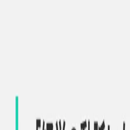
キャリア相談
ログイン
TOP
/
PMインタビュー
PMインタビュー
ステップチェンジに挑むSansanのV
2024/2/26
#
Sansan
#
プロダクトマネージャー
この記事をシェア