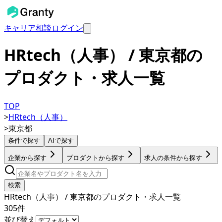
キャリア相談
ログイン
HRtech（人事） / 東京都の
プロダクト・求人一覧
TOP
>
HRtech（人事）
>
東京都
条件で探す
AIで探す
企業から探す
プロダクトから探す
求人の条件から探す
検索
HRtech（人事） / 東京都のプロダクト・求人一覧
305
件
並び替え